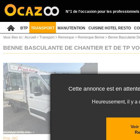
N°1 de l'occasion pour les professionnels
BTP
TRANSPORT
MANUTENTION
CUISINE HOTEL RESTO
CO
Vous êtes ici :
Accueil
>
Transport
>
Remorque
>
Remorque Benne
>
Benne Basculante De
BENNE BASCULANTE DE CHANTIER ET DE TP 
Cette annonce est en attente
Heureusement, il y a
Voir
R
Prix :
NC