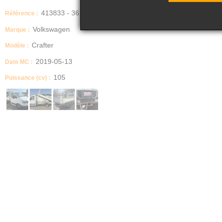
413833 - 36
Référence :
Volkswagen
Marque :
Crafter
Modèle :
2019-05-13
Date MC :
105
Puissance (cv) :
Dimensions (Longueur, Largeur, Hauteur)
hauteur : 231
Boite manuelle / automatique
MECANIQUE
Description
Arrêt et redémarrage auto. du moteur, Clim automatique, benne amovible, régulate
Transmission
AVANT
Version
2.0 TDI