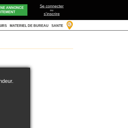
Se connecter
UNE ANNONCE
ou
ITEMENT
s'inscrire
SIRS
MATERIEL DE BUREAU
SANTE
ndeur.