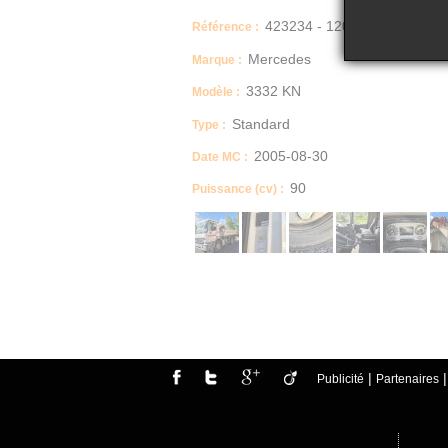
423234 - 1204
Référence :
Mercedes
Marque :
3332 KN
Modèle :
Standard
Type :
2005-08-30
Date MC :
90
Puissance (cv) :
Dimensions (Longueur, Largeur, Hauteur)
INTERIEUR BENNE (5200/2300/850)
Energie
GO / B100
IMPORTANT
VENTE EN L'ETAT
|
Publicité
Partenaires
Boite manuelle / automatique
ELETRO PNEUMATIQUE G210
Description
COMPATIBLE GRAVILLONNEUR
COFFRES RANGEMENT + CAMERA RECUL