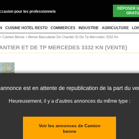
DÉPOSER 
occasion pour les professionnels
GRATU
N
CUISINE HOTEL RESTO
COMMERCES
INDUSTRIE
AGRICULTURE
LOI
>
Camion Benne
>
Benne Basculante De Chantier Et De Tp Mercedes 3332 Kn
NTIER ET DE TP MERCEDES 3332 KN
(VENTE)
 annonce est en attente de republication de la part du ve
Heureusement, il y a d'autres annonces du même type :
Voir les annonces de Camion
benne