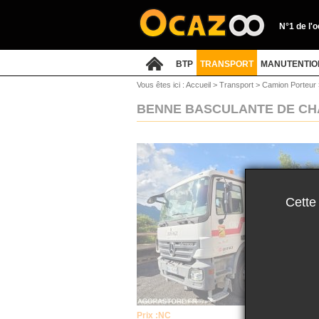
N°1 de l'
BTP
TRANSPORT
MANUTENTIO
Vous êtes ici :
Accueil
>
Transport
>
Camion Porteur
BENNE BASCULANTE DE CHA
Cette
Prix :
NC