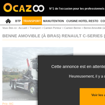
N°1 de l'occasion pour les professionnels
BTP
TRANSPORT
MANUTENTION
CUISINE HOTEL RESTO
CO
Vous êtes ici :
Accueil
>
Transport
>
Camion Porteur
>
Camion Benne
>
Benne Amovible (à
BENNE AMOVIBLE (À BRAS) RENAULT C-SERIES
Cette annonce est en attente
Heureusement, il y a
Voir le
Prix :
NC