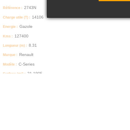
2743N
Référence :
14106
Charge utile (T) :
Gazole
Energie :
127400
Kms :
8.31
Longueur (m) :
Renault
Marque :
C-Series
Modèle :
21.1905
Surface (m²) :
polybenne
Type :
2020-08-24
Date MC :
2026-05-20
Date CT :
26000
PTAC :
44000
PTRA :
430