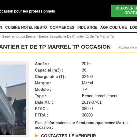
DÉPOSER 
occasion pour les professionnels
GRATU
N
CUISINE HOTEL RESTO
COMMERCES
INDUSTRIE
AGRICULTURE
LOI
>
Semi-remorque Benne
>
Benne Basculante De Chantier Et De Tp Marrel Tp
NTIER ET DE TP MARREL TP OCCASION
Publiée il y 
Année :
2019
Capacité (m3) :
30
Charge utile (T) :
32400
Marque :
Marrel
Modèle :
TP
Type :
Benne enrochement
Date MC :
2019-07-01
PTAC :
38000
PTRA :
38000
Plus d'informations sur Semi-remorque-benne Marrel
occasion :
CONTACTER LE VENDEUR