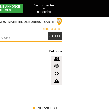
Se connecter
UNE ANNONCE
ou
ITEMENT
s'inscrire
SIRS
MATERIEL DE BUREAU
SANTE
Retour à la liste
- € HT
a 70 jours
Belgique
SERVICES +