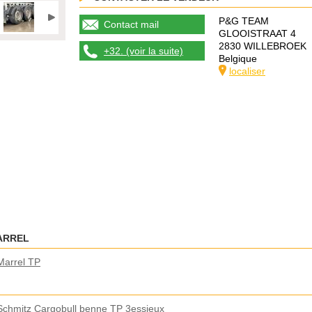
P&G TEAM
Contact mail
GLOOISTRAAT 4
2830 WILLEBROEK
+32. (voir la suite)
Belgique
localiser
ARREL
Marrel TP
 Schmitz Cargobull benne TP 3essieux