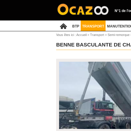
N°1 de l'
BTP
TRANSPORT
MANUTENTIO
Vous êtes ici :
Accueil
>
Transport
>
Semi-remorque
BENNE BASCULANTE DE CHA