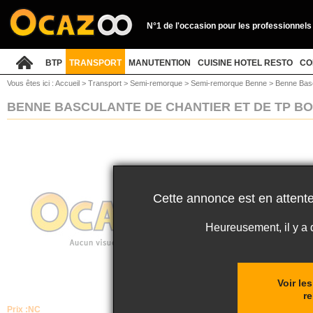
N°1 de l'occasion pour les professionnels
BTP
TRANSPORT
MANUTENTION
CUISINE HOTEL RESTO
CO
Vous êtes ici :
Accueil
>
Transport
>
Semi-remorque
>
Semi-remorque Benne
>
Benne Bas
BENNE BASCULANTE DE CHANTIER ET DE TP 
Cette annonce est en attente
Heureusement, il y a
Voir le
r
Prix :
NC