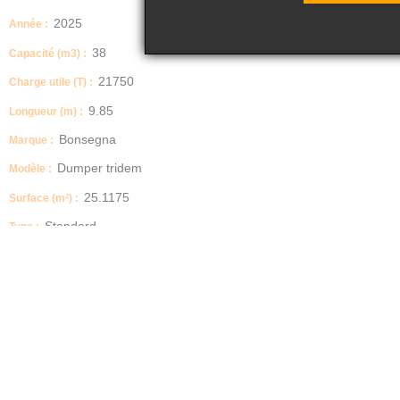
2025
Année :
38
Capacité (m3) :
21750
Charge utile (T) :
9.85
Longueur (m) :
Bonsegna
Marque :
Dumper tridem
Modèle :
25.1175
Surface (m²) :
Standard
Type :
2026-05-28
Date MC :
27000
PTAC :
3.1
Hauteur (m) :
CMB2 01VTMR
Rim. Agr. DUMPER TRIDEM 2400X8000H1600 MR
Homologué 27T + 3T sur l'anneau
Châssis renforcé