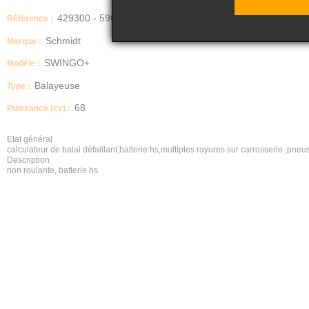
429300 - 596
Référence :
Schmidt
Marque :
SWINGO+
Modèle :
Balayeuse
Type :
68
Puissance (cv) :
Etat général
calculateur de balai défaillant,batterie hs,multiples rayures sur carrosserie ,pne
Description
non roulante, batterie hs
Transmission
TRANSMISSION HYDRAULIQUE
Version
WSEVS2N2S1B2720024