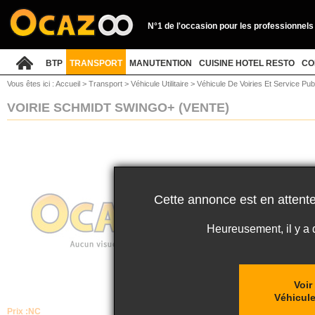
N°1 de l'occasion pour les professionnels
BTP
TRANSPORT
MANUTENTION
CUISINE HOTEL RESTO
CO
Vous êtes ici :
Accueil
>
Transport
>
Véhicule Utilitaire
>
Véhicule De Voiries Et Service Pub
VOIRIE SCHMIDT SWINGO+
(VENTE)
Cette annonce est en attente
Heureusement, il y a
Voir
Véhicule
Prix :
NC