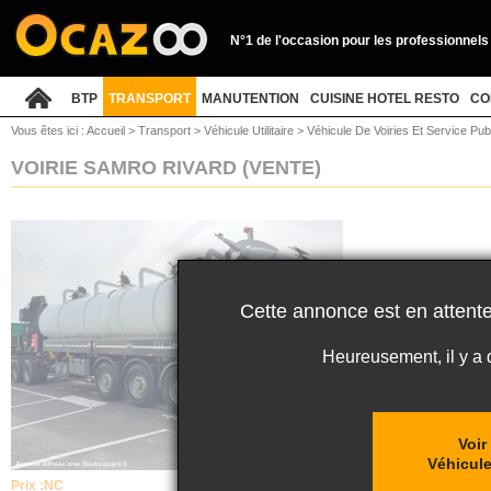
N°1 de l'occasion pour les professionnels
BTP
TRANSPORT
MANUTENTION
CUISINE HOTEL RESTO
CO
Vous êtes ici :
Accueil
>
Transport
>
Véhicule Utilitaire
>
Véhicule De Voiries Et Service Pub
VOIRIE SAMRO RIVARD
(VENTE)
Cette annonce est en attente
Heureusement, il y a
Voir
Véhicule
Prix :
NC