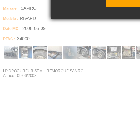
SAMRO
Marque :
RIVARD
Modèle :
2008-06-09
Date MC :
34000
PTAC :
HYDROCUREUR SEMI - REMORQUE SAMRO
Année : 09/06/2008
3 Essieux
Poids à vide : 15T420
PTAC : 34T
EQUIPEMENT RIVARD
Pompe à vide SIHI SL2700, 2 100 m3/h
Pompe HP T50/50, 160 bar - 18 l/min
Cuve de 22 420 litres
Cuve bennable
Fermeture du fond de cuve et verrouillage hydraulique
Enrouleur manuel équipés de flexible HP neuf
Moteur auxiliaire PERKINS 1104D
Filtre à huile et gasoil changés, vidange effectuée