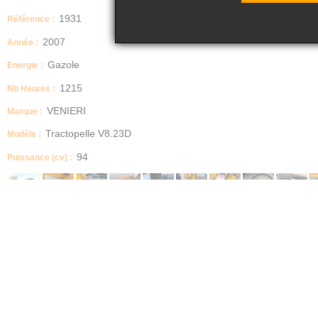
1931
Référence :
2007
Année :
Gazole
Energie :
1215
Nb Heures :
VENIERI
Marque :
Tractopelle V8.23D
Modèle :
94
Puissance (cv) :
Tractopelle VENIERI
Modèle V8.23D
N° de série 24300
Année 2007
Heures 1215 HRS (évolutif)
Poids 8490 Kg