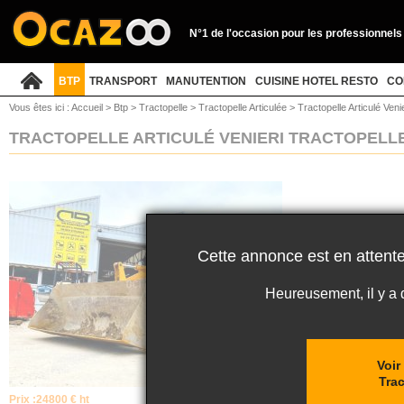
N°1 de l'occasion pour les professionnels
BTP
TRANSPORT
MANUTENTION
CUISINE HOTEL RESTO
CO
Vous êtes ici :
Accueil
>
Btp
>
Tractopelle
>
Tractopelle Articulée
>
Tractopelle Articulé Veni
TRACTOPELLE ARTICULÉ VENIERI TRACTOPELLE
Cette annonce est en attente
Heureusement, il y a
Voir
Trac
Prix :
24800 € ht