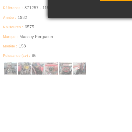
371257 - 11876
Référence :
1982
Année :
6575
Nb Heures :
Massey Ferguson
Marque :
158
Modèle :
86
Puissance (cv) :
IMPORTANT
PAS DE CT
Description
Vendu en l'état - Batterie absente - Etat carrosserie moyen - Resté à l'abri en ext