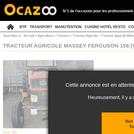
N°1 de l'occasion pour les professionnels
BTP
TRANSPORT
MANUTENTION
CUISINE HOTEL RESTO
CO
Vous êtes ici :
Accueil
>
Agriculture
>
Tracteur
>
Tracteur Agricole
>
Tracteur Agricole Ma
TRACTEUR AGRICOLE MASSEY FERGUSON 158
(
Cette annonce est en attente
Heureusement, il y a
Voir
Tr
Prix :
NC