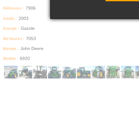
7906
Référence :
2003
Année :
Gazole
Energie :
7053
Nb Heures :
John Deere
Marque :
6920
Modèle :
John Deere 6920
Numéro de stock : 7906
Marque : John Deere
Modèle : 6920
Année : 2003
Heures : 7053
Pneus avant : 540/65R28
Pneus arrière : 650/65R38
Usure pneus avant : 70%
Usure pneus arrière : 40%
Puissance : 150CV