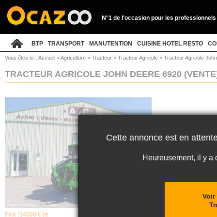
N°1 de l'occasion pour les professionnels
BTP
TRANSPORT
MANUTENTION
CUISINE HOTEL RESTO
CO
Vous êtes ici :
Accueil
>
Agriculture
>
Tracteur
>
Tracteur Agricole
>
Tracteur Agricole Joh
TRACTEUR AGRICOLE JOHN DEERE 6920
(VENTE
Cette annonce est en attente
Heureusement, il y a
Voir
Tr
Prix :
34000 € ht