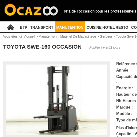
N°1 de l'occasion pour les professionnels
BTP
TRANSPORT
MANUTENTION
CUISINE HOTEL RESTO
CO
Vous êtes ici :
Accueil
>
Manutention
>
Matériel De Magasinage
>
Gerbeur
>
Toyota Swe-1
TOYOTA SWE-160 OCCASION
Publiée il y a 81 jours
Référence 
Année :
Capacité d
:
Energie :
Hauteur de
Nb Heures 
Marque :
Modèle :
Type de mâ
Plus d'info
Capacité 1 