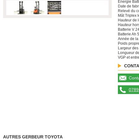
Énergie Batt
Date de fabr
Relevé du c
Mât Triplex l
Hauteur de 
Hauteur hors
Batterie V 2
Batterie Ah 
Année de la 
Poids propr
Largeur des
Longueur de
VGP et entre
CONTA
Conta
0789 
AUTRES GERBEUR TOYOTA