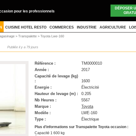
DÉPOSER 
occasion pour les professionnels
GRATU
N
CUISINE HOTEL RESTO
COMMERCES
INDUSTRIE
AGRICULTURE
LOI
Magasinage
>
Transpalette
>
Toyota Lwe-160
N
Publiée il y a 79 jours
Référence :
TM0000010
Année :
2017
Capacité de levage (kg)
:
1600
Energie :
Électricité
Hauteur de levage (m) :
0.205
Nb Heures :
5567
Marque :
Toyota
Modèle :
LWE-160
Type :
Électrique
Plus d'informations sur Transpalette Toyota occasion :
Capacité 1 600 kg