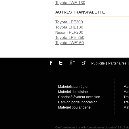
Toyota LWE-130
AUTRES TRANSPALETTE
Toyota LPE200
Toyota LHE130
Nissan PLP200
Toyota LPE-250
Toyota LWE160
|
Publicité
Partenaires
Matériels par région
Mat
Matériel de cuisine
Mat
Chariot élévateur occasion
Tra
Camion porteur occasio
n
Tra
Matériel boulangerie
Mat
Conformément à la loi Informatique et Liberté n° 78-17 du