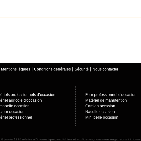
|
|
|
|
Mentions légales
Conditions générales
Sécurité
Nous contacter
ériels professionnels d’occasion
Four professionnel d'occasion
èriel agricole d'occasion
Matériel de manutention
ctopelle occasion
Camion occasion
cteur occasion
Nacelle occasion
ériel professionnel
Mini pelle occasion
 6 janvier 1978 relative à l'informatique, aux fichiers et aux libertés, nous nous engageons à info