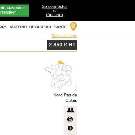
Se connecter
UNE ANNONCE
ou
ITEMENT
s'inscrire
SIRS
MATERIEL DE BUREAU
SANTE
Retour à la liste
2 850 € HT
Nord Pas de
Calais