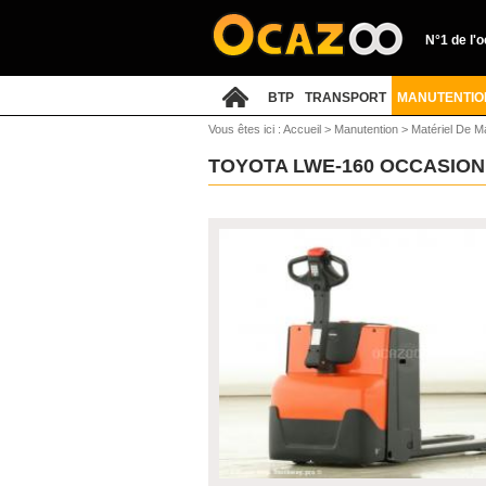
N°1 de l'
BTP
TRANSPORT
MANUTENTIO
Vous êtes ici :
Accueil
>
Manutention
>
Matériel De 
TOYOTA LWE-160 OCCASIO