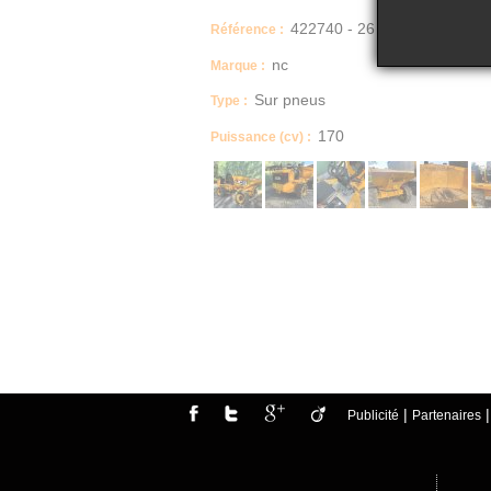
422740 - 26
Référence :
nc
Marque :
Sur pneus
Type :
170
Puissance (cv) :
|
Publicité
Partenaires