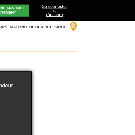
Se connecter
UNE ANNONCE
ou
ITEMENT
s'inscrire
SIRS
MATERIEL DE BUREAU
SANTE
ndeur.