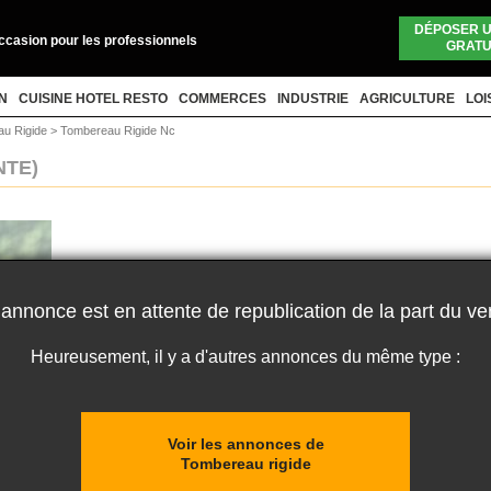
DÉPOSER 
occasion pour les professionnels
GRATU
N
CUISINE HOTEL RESTO
COMMERCES
INDUSTRIE
AGRICULTURE
LOI
au Rigide
>
Tombereau Rigide Nc
NTE)
 annonce est en attente de republication de la part du ve
Heureusement, il y a d'autres annonces du même type :
Voir les annonces de
Tombereau rigide