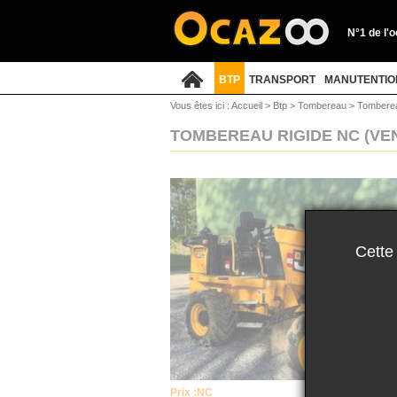
N°1 de l'
BTP
TRANSPORT
MANUTENTIO
Vous êtes ici :
Accueil
>
Btp
>
Tombereau
>
Tombere
TOMBEREAU RIGIDE NC
(VE
Cette
Prix :
NC