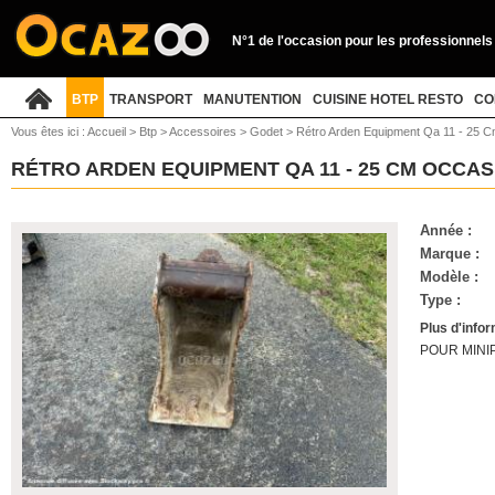
N°1 de l'occasion pour les professionnels
BTP
TRANSPORT
MANUTENTION
CUISINE HOTEL RESTO
CO
Vous êtes ici :
Accueil
>
Btp
>
Accessoires
>
Godet
>
Rétro Arden Equipment Qa 11 - 25 
RÉTRO ARDEN EQUIPMENT QA 11 - 25 CM OCCA
Année :
Marque :
Modèle :
Type :
Plus d'info
POUR MINIPE