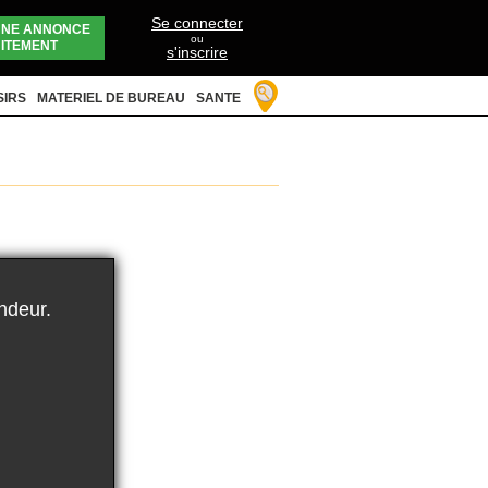
Se connecter
UNE ANNONCE
ou
ITEMENT
s'inscrire
SIRS
MATERIEL DE BUREAU
SANTE
ndeur.