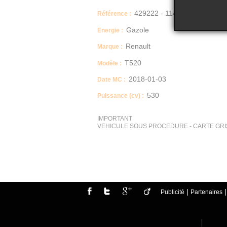
429222 - 114
Référence :
Gazole
Energie :
Renault
Marque :
T520
Modèle :
2018-01-03
Date MC :
530
Puissance (cv) :
IMPORTANT
VEHICULE SOUS PROCEDURE - CARTE GRI
Description
VEHICULE SOUS PROCEDURE - CARTE GRI
|
Publicité
Partenaires