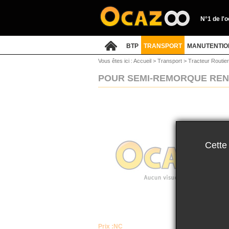
N°1 de l'
BTP
TRANSPORT
MANUTENTIO
Vous êtes ici :
Accueil
>
Transport
>
Tracteur Routie
POUR SEMI-REMORQUE REN
Cette
Prix :
NC