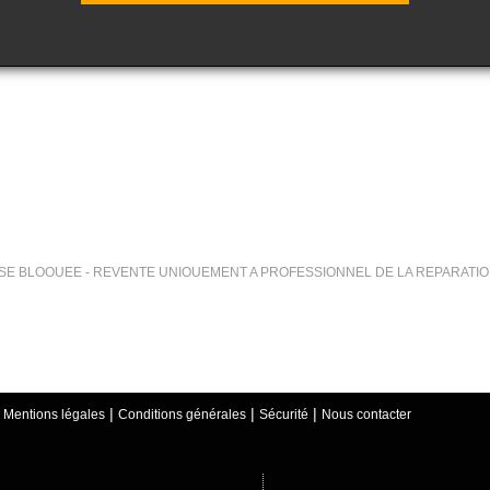
SE BLOQUEE - REVENTE UNIQUEMENT A PROFESSIONNEL DE LA REPARATI
SE BLOQUEE - REVENTE UNIQUEMENT A PROFESSIONNEL DE LA REPARATI
|
|
|
|
Mentions légales
Conditions générales
Sécurité
Nous contacter