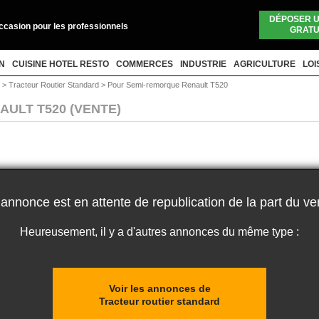
DÉPOSER 
occasion pour les professionnels
GRATU
N
CUISINE HOTEL RESTO
COMMERCES
INDUSTRIE
AGRICULTURE
LOI
r
>
Tracteur Routier Standard
>
Pour Semi-remorque Renault T520
AULT T520
(VENTE)
 annonce est en attente de republication de la part du ve
Heureusement, il y a d'autres annonces du même type :
Voir les annonces de
Tracteur routier standard