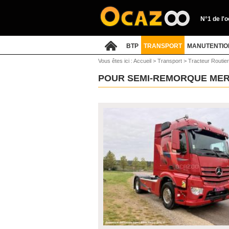
N°1 de l'
BTP
TRANSPORT
MANUTENTIO
Vous êtes ici :
Accueil
>
Transport
>
Tracteur Routie
POUR SEMI-REMORQUE ME