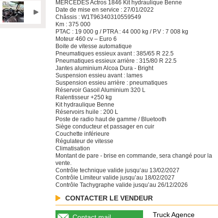
MERCEDES Actros 1846 Kit hydraulique Benne
Date de mise en service : 27/01/2022
Châssis : W1T96340310559549
Km : 375 000
PTAC : 19 000 g / PTRA : 44 000 kg / P.V : 7 008 kg
Moteur 460 cv – Euro 6
Boite de vitesse automatique
Pneumatiques essieux avant : 385/65 R 22.5
Pneumatiques essieux arrière : 315/80 R 22.5
Jantes aluminium Alcoa Dura - Bright
Suspension essieu avant : lames
Suspension essieu arrière : pneumatiques
Réservoir Gasoil Aluminium 320 L
Ralentisseur +250 kg
Kit hydraulique Benne
Réservoirs huile : 200 L
Poste de radio haut de gamme / Bluetooth
Siège conducteur et passager en cuir
Couchette inférieure
Régulateur de vitesse
Climatisation
Montant de pare - brise en commande, sera changé pour la
vente.
Contrôle technique valide jusqu‘au 13/02/2027
Contrôle Limiteur valide jusqu’au 18/02/2027
Contrôle Tachygraphe valide jusqu’au 26/12/2026
CONTACTER LE VENDEUR
Truck Agence
Contact mail