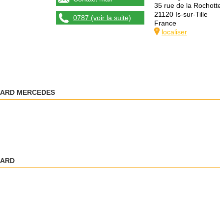
35 rue de la Rochott
21120 Is-sur-Tille
0787 (voir la suite)
France
localiser
DARD MERCEDES
DARD