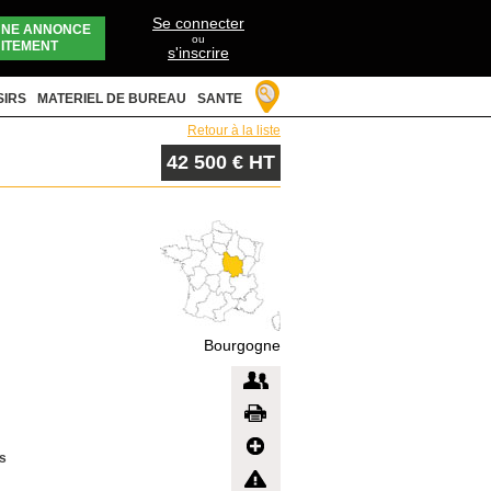
Se connecter
UNE ANNONCE
ou
ITEMENT
s'inscrire
SIRS
MATERIEL DE BUREAU
SANTE
Retour à la liste
42 500 € HT
Bourgogne
es