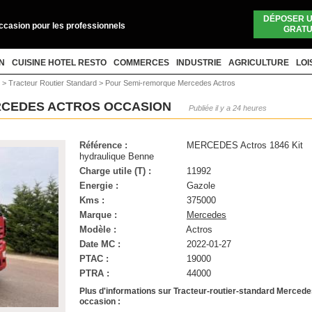
DÉPOSER 
occasion pour les professionnels
GRATU
N
CUISINE HOTEL RESTO
COMMERCES
INDUSTRIE
AGRICULTURE
LOI
r
>
Tracteur Routier Standard
>
Pour Semi-remorque Mercedes Actros
RCEDES ACTROS OCCASION
Publiée il y a 24 heures
Référence :
MERCEDES Actros 1846 Kit
hydraulique Benne
Charge utile (T) :
11992
Energie :
Gazole
Kms :
375000
Marque :
Mercedes
Modèle :
Actros
Date MC :
2022-01-27
PTAC :
19000
PTRA :
44000
Plus d'informations sur Tracteur-routier-standard Merced
occasion :