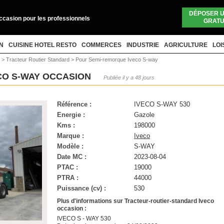
DÉPOSER 
occasion pour les professionnels
GRATU
N
CUISINE HOTEL RESTO
COMMERCES
INDUSTRIE
AGRICULTURE
LOI
r
>
Tracteur Routier Standard
>
Pour Semi-remorque Iveco S-way
CO S-WAY OCCASION
Publiée il y a 48 jours
Référence :
IVECO S-WAY 530
Energie :
Gazole
Kms :
198000
Marque :
Iveco
Modèle :
S-WAY
Date MC :
2023-08-04
PTAC :
19000
PTRA :
44000
Puissance (cv) :
530
Plus d'informations sur Tracteur-routier-standard Iveco
occasion :
IVECO S - WAY 530