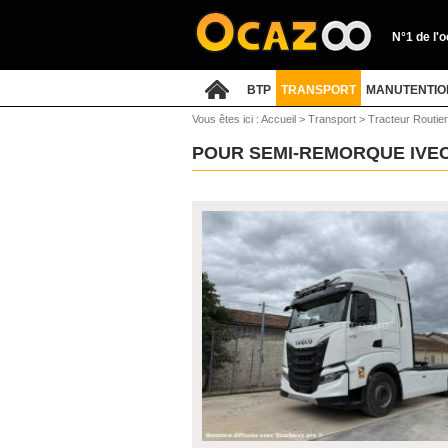
N°1 de l'
BTP
TRANSPORT
MANUTENTIO
Vous êtes ici :
Accueil
>
Transport
>
Tracteur Routie
POUR SEMI-REMORQUE IVE