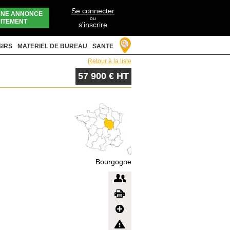
Se connecter
UNE ANNONCE
ou
ITEMENT
s'inscrire
SIRS
MATERIEL DE BUREAU
SANTE
Retour à la liste
57 900 € HT
Bourgogne