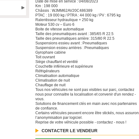
Date de mise en service : 04/08/2023
Km : 198 000
Châssis : WJMM62AV20C486389
PTAC : 19 000 kg / PTRA : 44 000 kg / PV : 6795 kg
Ralentisseur hydraulique + 250 kg
Moteur 530 cv – Euro 6
Boite de vitesse automatique
Taille des pneumatiques avant : 385/65 R 22.5
Taille des pneumatiques arrière: 315/80 R 22.5
Suspensions essieu avant : Pneumatiques
Suspension essieu arrières : Pneumatiques
Gyrophare cabine
Toit ouvrant
Siège chauffant et ventilé
Couchette inférieure et supérieure
Réfrigérateurs
Climatisation automatique
Climatisation de nuit
Chauffage de nuit
Tous nos véhicules ne sont pas visibles sur parc, contactez
nous pour connaitre la localisation et convenir d'un rendez -
vous.
Solutions de financement clés en main avec nos partenaires
de confiance.
Certains véhicules peuvent encore être stickés, nous assuron
l’anonymisation par logiciel.
Reprise de votre véhicule possible - contactez - nous !
CONTACTER LE VENDEUR