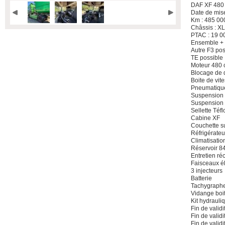
DAF XF 480 
Date de mise
Km : 485 00
Châssis : 
PTAC : 19 00
Ensemble + 5
Autre F3 pos
TE possible
Moteur 480 
Blocage de d
Boite de vit
Pneumatiques
Suspension 
Suspension 
Sellette Téfl
Cabine XF
Couchette su
Réfrigérateu
Climatisati
Réservoir 84
Entretien réc
Faisceaux él
3 injecteurs
Batterie
Tachygraph
Vidange boi
Kit hydrauli
Fin de valid
Fin de validi
Fin de valid