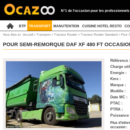
N°1 de l'occasion pour les professionnels
BTP
TRANSPORT
MANUTENTION
CUISINE HOTEL RESTO
CO
Vous êtes ici :
Accueil
>
Transport
>
Tracteur Routier
>
Tracteur Routier Standard
>
Pour 
POUR SEMI-REMORQUE DAF XF 480 FT OCCASI
Référence 
Charge util
Energie :
Kms :
Marque :
Modèle :
Date MC :
PTAC :
PTRA :
Puissance (
Plus d'info
occasion :