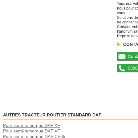
Tous nos véh
nous pour co
vous.
Solutions de
de confiance
Certains véh
l’anonymisat
Reprise de v
CONTA
Conta
0380 
AUTRES TRACTEUR ROUTIER STANDARD DAF
Pour semi-remorque DAF XF
Pour semi-remorque DAF XF
Pour semi-remorque DAF CF85