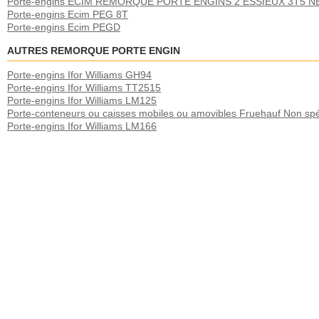
Porte-engins ECIM REMORQUE PORTE ENGINS 2 ESSIEUX 3T5 
Porte-engins Ecim PEG 8T
Porte-engins Ecim PEGD
AUTRES REMORQUE PORTE ENGIN
Porte-engins Ifor Williams GH94
Porte-engins Ifor Williams TT2515
Porte-engins Ifor Williams LM125
Porte-conteneurs ou caisses mobiles ou amovibles Fruehauf Non spé
Porte-engins Ifor Williams LM166