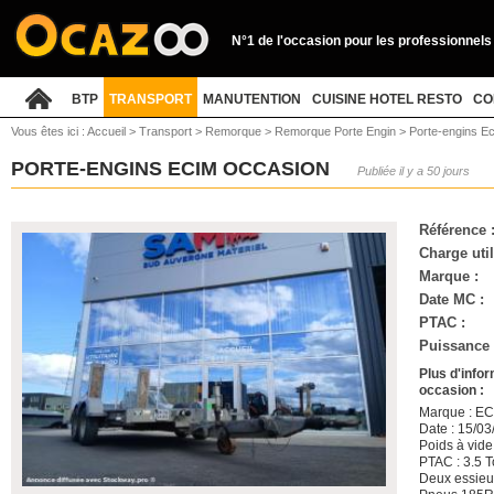
N°1 de l'occasion pour les professionnels
BTP
TRANSPORT
MANUTENTION
CUISINE HOTEL RESTO
CO
Vous êtes ici :
Accueil
>
Transport
>
Remorque
>
Remorque Porte Engin
>
Porte-engins E
PORTE-ENGINS ECIM OCCASION
Publiée il y a 50 jours
Référence 
Charge util
Marque :
Date MC :
PTAC :
Puissance (
Plus d'info
occasion :
Marque : E
Date : 15/0
Poids à vide
PTAC : 3.5 
Deux essieu