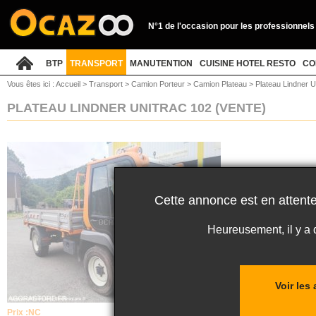
N°1 de l'occasion pour les professionnels
BTP
TRANSPORT
MANUTENTION
CUISINE HOTEL RESTO
CO
Vous êtes ici :
Accueil
>
Transport
>
Camion Porteur
>
Camion Plateau
>
Plateau Lindner U
PLATEAU LINDNER UNITRAC 102
(VENTE)
Cette annonce est en attente
Heureusement, il y a
Voir le
Prix :
NC