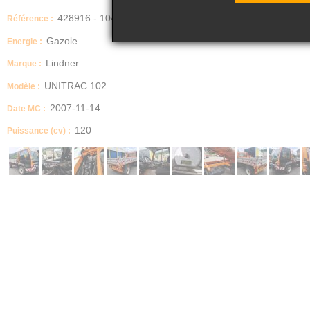
428916 - 104
Référence :
Gazole
Energie :
Lindner
Marque :
UNITRAC 102
Modèle :
2007-11-14
Date MC :
120
Puissance (cv) :
IMPORTANT
***VENDU EN PANNE EN L ETAT***
Boite manuelle / automatique
MANUEL
Description
TRACTEUR AGRICOLE LIDNER UNITRAC 102
6034 HEURES D UTILISATION
ENGIN 4X4, BLOCAGE AV/AR, 4 ROUES DIRECTIONNELLE, TRI BENNE.
AGRICOLE SUR CARTE GRISE.
MOTEUR BON ETAT DE FONCTIONNEMENT
BATTERIE FAIBLE