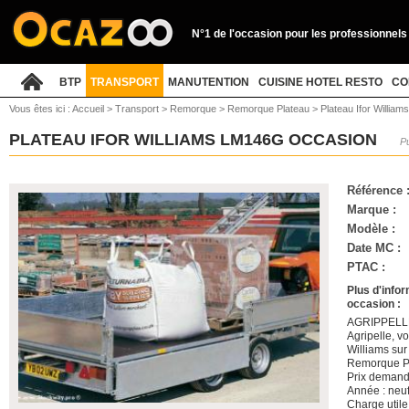
N°1 de l'occasion pour les professionnels
BTP
TRANSPORT
MANUTENTION
CUISINE HOTEL RESTO
CO
Vous êtes ici :
Accueil
>
Transport
>
Remorque
>
Remorque Plateau
>
Plateau Ifor Willia
PLATEAU IFOR WILLIAMS LM146G OCCASION
Pu
Référence 
Marque :
Modèle :
Date MC :
PTAC :
Plus d'info
occasion :
AGRIPPELLE –
Agripelle, vo
Williams sur
Remorque Pl
Prix demand
Année : neuf
Charge utile