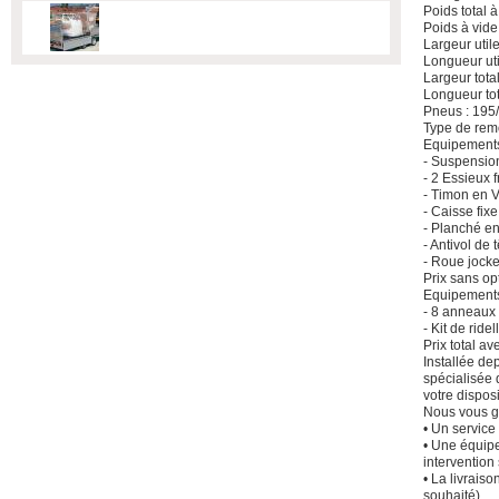
Poids total 
Poids à vide
Largeur util
Longueur ut
Largeur tota
Longueur to
Pneus : 19
Type de rem
Equipements
- Suspensio
- 2 Essieux 
- Timon en 
- Caisse fixe
- Planché e
- Antivol de 
- Roue jocke
Prix sans o
Equipements 
- 8 anneaux
- Kit de ride
Prix total av
Installée de
spécialisée 
votre dispos
Nous vous g
• Un service 
• Une équipe
intervention 
• La livraiso
souhaité)