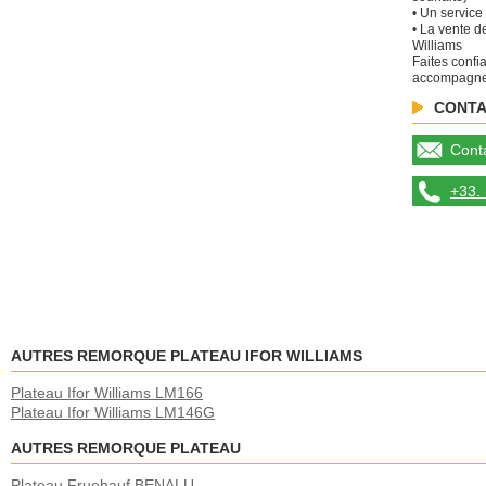
• Un service 
• La vente d
Williams
Faites confi
accompagner
CONTA
Conta
+33. 
AUTRES REMORQUE PLATEAU IFOR WILLIAMS
Plateau Ifor Williams LM166
Plateau Ifor Williams LM146G
AUTRES REMORQUE PLATEAU
Plateau Fruehauf BENALU