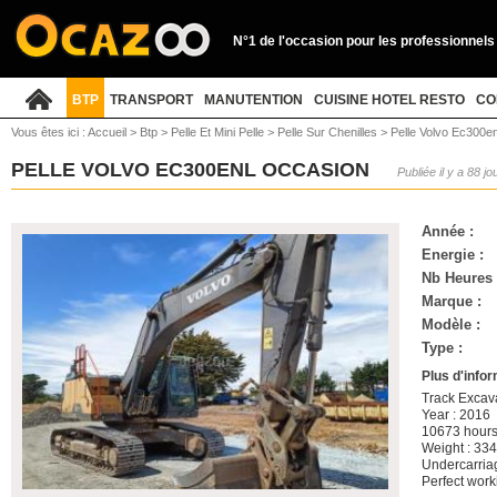
N°1 de l'occasion pour les professionnels
BTP
TRANSPORT
MANUTENTION
CUISINE HOTEL RESTO
CO
Vous êtes ici :
Accueil
>
Btp
>
Pelle Et Mini Pelle
>
Pelle Sur Chenilles
>
Pelle Volvo Ec300en
PELLE VOLVO EC300ENL OCCASION
Publiée il y a 88 jo
Année :
Energie :
Nb Heures 
Marque :
Modèle :
Type :
Plus d'infor
Track Exca
Year : 2016
10673 hour
Weight : 33
Undercarria
Perfect work