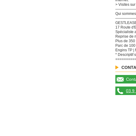
internet.
> Visites su
—————
Qui sommes
—————
GESTLEASE
17 Route d
Spécialiste 
Reprise de m
Plus de 350 
Parc de 100
Engins TP | 
* Descriptif 
=========
CONTA
Conta
03.9 