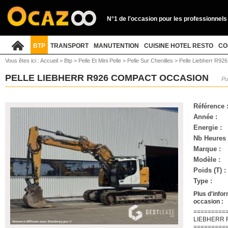
N°1 de l'occasion pour les professionnels
BTP
TRANSPORT
MANUTENTION
CUISINE HOTEL RESTO
CO
Vous êtes ici :
Accueil
>
Btp
>
Pelle Et Mini Pelle
>
Pelle Sur Chenilles
>
Pelle Liebherr R92
PELLE LIEBHERR R926 COMPACT OCCASION
Pu
Référence 
Année :
Energie :
Nb Heures 
Marque :
Modèle :
Poids (T) :
Type :
Plus d'infor
occasion :
=========
LIEBHERR 
=========