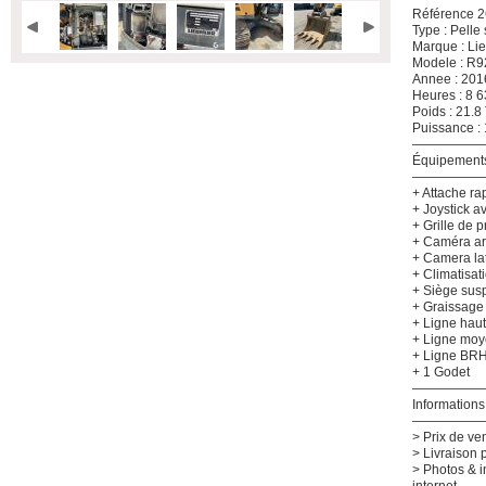
Référence 26
Type : Pelle 
Marque : Li
Modele : R
Annee : 201
Heures : 8 
Poids : 21.8
Puissance :
—————
Équipement
—————
+ Attache r
+ Joystick 
+ Grille de 
+ Caméra ar
+ Camera la
+ Climatisat
+ Siège su
+ Graissage 
+ Ligne hau
+ Ligne moy
+ Ligne BR
+ 1 Godet
—————
Informations
—————
> Prix de ve
> Livraison 
> Photos & i