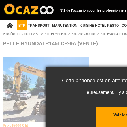
N°1 de l'occasion pour les professionnels
BTP
TRANSPORT
MANUTENTION
CUISINE HOTEL RESTO
CO
Vous êtes ici :
Accueil
>
Btp
>
Pelle Et Mini Pelle
>
Pelle Sur Chenilles
>
Pelle Hyundai R145
PELLE HYUNDAI R145LCR-9A
(VENTE)
Cette annonce est en attente
Heureusement, il y a
Voir l
Prix :
45000 € ht