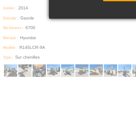
2014
Année :
Gazole
Energie :
6700
Nb Heures :
Hyundai
Marque :
R145LCR-9A
Modèle :
Sur chenilles
Type :
Cabine avec protection,
Caméra arrière,
Road liner,
Lame,
Balancier standard,
Flèche monobloc,
Clapets de sécurité,
Ligne brise roche double effet,
Ligne rotation,
Attache rapide hydraulique,
2 Godets (Terrassement, curage inclinable),