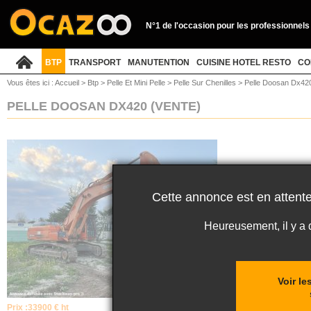
N°1 de l'occasion pour les professionnels
BTP
TRANSPORT
MANUTENTION
CUISINE HOTEL RESTO
CO
Vous êtes ici :
Accueil
>
Btp
>
Pelle Et Mini Pelle
>
Pelle Sur Chenilles
>
Pelle Doosan Dx42
PELLE DOOSAN DX420
(VENTE)
Cette annonce est en attente
Heureusement, il y a
Voir l
Prix :
33900 € ht