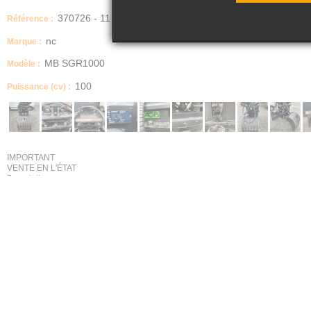
370726 - 11
Référence :
nc
Marque :
MB SGR1000
Modèle :
100
Puissance (cv) :
IMPORTANT
VENTE EN L'ÉTAT
Description
Pince de tri
Marque: ACB MB SGR1000
Année : 04/2017
P.V : 2T33
Avec rotateur et attache rapide
Marque : Lehnhoff SW10 /100526
Année: 2016
Monté sur une pelleteuse 26t, Très peu servi en très bon état .