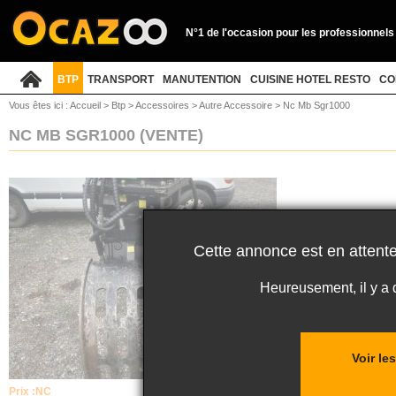
N°1 de l'occasion pour les professionnels
BTP
TRANSPORT
MANUTENTION
CUISINE HOTEL RESTO
CO
Vous êtes ici :
Accueil
>
Btp
>
Accessoires
>
Autre Accessoire
>
Nc Mb Sgr1000
NC MB SGR1000
(VENTE)
Cette annonce est en attente
Heureusement, il y a
Voir le
Prix :
NC