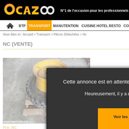
N°1 de l'occasion pour les professionnels
BTP
TRANSPORT
MANUTENTION
CUISINE HOTEL RESTO
CO
Vous êtes ici :
Accueil
>
Transport
>
Pièces Détachées
>
Nc
NC
(VENTE)
Cette annonce est en attente
Heureusement, il y a
Voir le
Prix :
NC