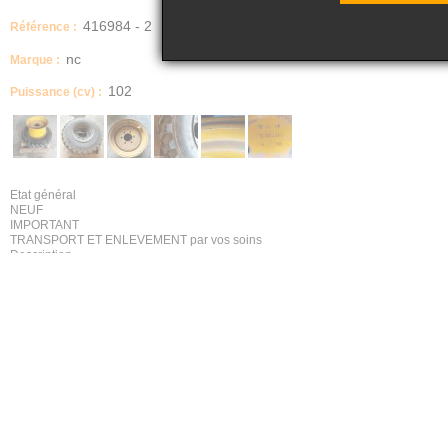
416984 - 2
Référence :
nc
Marque :
102
Puissance (cv) :
Etat général
NEUF
IMPORTANT
TRANSPORT ET ENLEVEMENT par vos soins
Description
1 PNEU DUNLOP SP T9 335R18 NEUF monté sur jante neuve 9 trous + 1 JANT