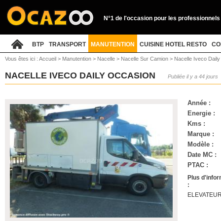
N°1 de l'occasion pour les professionnels
BTP
TRANSPORT
MANUTENTION
CUISINE HOTEL RESTO
CO
Vous êtes ici :
Accueil
>
Manutention
>
Nacelle
>
Nacelle Sur Camion
>
Nacelle Iveco Daily
NACELLE IVECO DAILY OCCASION
Publiée il y a 44 jours
Année :
Energie :
Kms :
Marque :
Modèle :
Date MC :
PTAC :
Plus d'info
:
ELEVATEUR