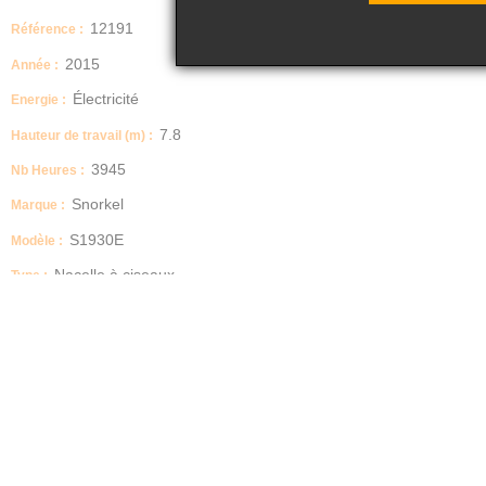
12191
Référence :
2015
Année :
Électricité
Energie :
7.8
Hauteur de travail (m) :
3945
Nb Heures :
Snorkel
Marque :
S1930E
Modèle :
Nacelle à ciseaux
Type :
Ciseaux - Elec - HW: 7.8m