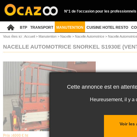
N°1 de l'occasion pour les professionnels
BTP
TRANSPORT
MANUTENTION
CUISINE HOTEL RESTO
CO
Vous êtes ici :
Accueil
>
Manutention
>
Nacelle
>
Nacelle Automotrice
>
Nacelle Automotric
NACELLE AUTOMOTRICE SNORKEL S1930E
(VEN
Cette annonce est en attente
Heureusement, il y a
Voir les
Prix :
4000 € ht