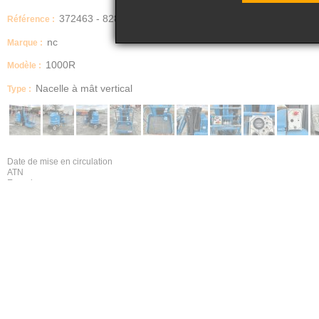
372463 - 828
Référence :
nc
Marque :
1000R
Modèle :
Nacelle à mât vertical
Type :
Date de mise en circulation
ATN
Energie
ELEC
IMPORTANT
Bon état général - Expédition possible par transporteur
Description
Nacelles mât vertical Electrique 10m
TYPE : mât vertical
MARQUE: ATN
HT DE LEVÉE: 8.00
HT DE TRAVAIL : 10.00
Dimensions plate forme: 800 x 930
Déport: 3.46m
Capacité: 200Kg