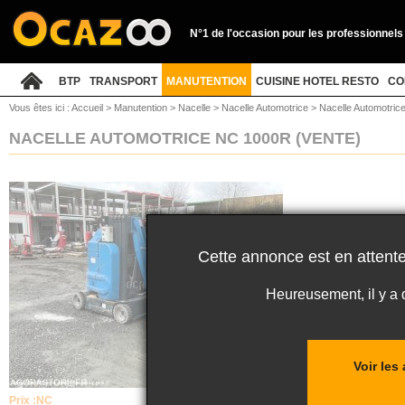
N°1 de l'occasion pour les professionnels
BTP
TRANSPORT
MANUTENTION
CUISINE HOTEL RESTO
CO
Vous êtes ici :
Accueil
>
Manutention
>
Nacelle
>
Nacelle Automotrice
>
Nacelle Automotric
NACELLE AUTOMOTRICE NC 1000R
(VENTE)
Cette annonce est en attente
Heureusement, il y a
Voir les
Prix :
NC