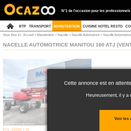
N°1 de l'occasion pour les professionnels
BTP
TRANSPORT
MANUTENTION
CUISINE HOTEL RESTO
CO
Vous êtes ici :
Accueil
>
Manutention
>
Nacelle
>
Nacelle Automotrice
>
Nacelle Automotrice
NACELLE AUTOMOTRICE MANITOU 160 ATJ
(VEN
Cette annonce est en attente
Heureusement, il y a
Voir les
Prix :
22000 € ht