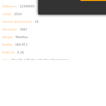
11346683
Référence :
2014
Année :
16
Hauteur de travail (m) :
3367
Nb Heures :
Manitou
Marque :
160 ATJ
Modèle :
6.16
Poids (T) :
Nacelle à flèche articulée télescopique
Type :
230000
Capacité de chargement (kg) :
130
Puissance (cv) :
Année : 2014
Heures : 3367 Heures compteur