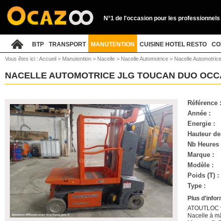
N°1 de l'occasion pour les professionnels
BTP
TRANSPORT
MANUTENTION
CUISINE HOTEL RESTO
CO
Vous êtes ici :
Accueil
>
Manutention
>
Nacelle
>
Nacelle Automotrice
>
Nacelle Automotric
NACELLE AUTOMOTRICE JLG TOUCAN DUO OC
Référence 
Année :
Energie :
Hauteur de 
Nb Heures 
Marque :
Modèle :
Poids (T) :
Type :
Plus d'info
ATOUTLOC vo
Nacelle à mâ