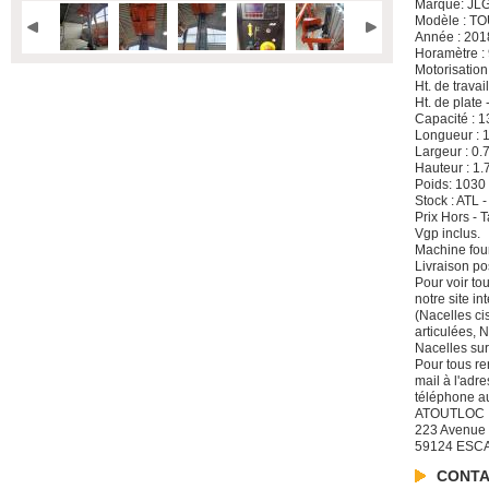
Marque: JL
Modèle : 
Année : 201
Horamètre :
Motorisation
Ht. de travail
Ht. de plate 
Capacité : 13
Longueur : 
Largeur : 0.
Hauteur : 1.
Poids: 1030
Stock : ATL -
Prix Hors -
Vgp inclus.
Machine four
Livraison po
Pour voir to
notre site i
(Nacelles ci
articulées, 
Nacelles sur
Pour tous re
mail à l'adre
téléphone a
ATOUTLOC
223 Avenue
59124 ESC
CONTA