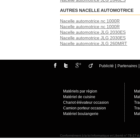
Nacelle automotrice JLG 2646ES
AUTRES NACELLE AUTOMOTRICE
Nacelle automotrice nc 1000R
Nacelle automotrice nc 1000R
Nacelle automotrice JLG 2030ES
Nacelle automotrice JLG 2030ES
Nacelle automotrice JLG 260MRT
|
Publicité
Partenaires
Matériels par région
Mat
Matériel de cuisine
Mat
Chariot élévateur occasion
Tra
Camion porteur occasio
n
Tra
Matériel boulangerie
Mat
Conformément à la loi Informatique et Liberté n° 78-17 du
sur notre site de leurs droits, notamment de leur droit 