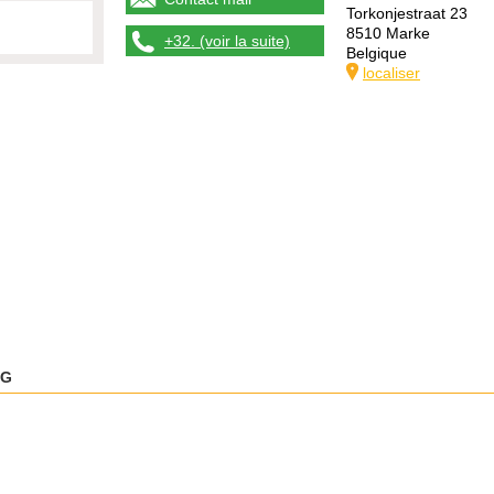
Torkonjestraat 23
8510 Marke
+32. (voir la suite)
Belgique
localiser
LG