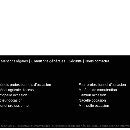
|
|
|
|
Mentions légales
Conditions générales
Sécurité
Nous contacter
ériels professionnels d’occasion
Four professionnel d'occasion
èriel agricole d'occasion
Matériel de manutention
ctopelle occasion
Camion occasion
cteur occasion
Nacelle occasion
ériel professionnel
Mini pelle occasion
 6 janvier 1978 relative à l'informatique, aux fichiers et aux libertés, nous nous engageons à info
d'accès et de rectification sur ces données nominatives. Nous nous engageons à prendre toutes précaut