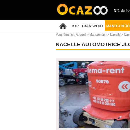
N°1 de l'
BTP
TRANSPORT
MANUTENTIO
Vous êtes ici :
Accueil
>
Manutention
>
Nacelle
>
Nace
NACELLE AUTOMOTRICE JL