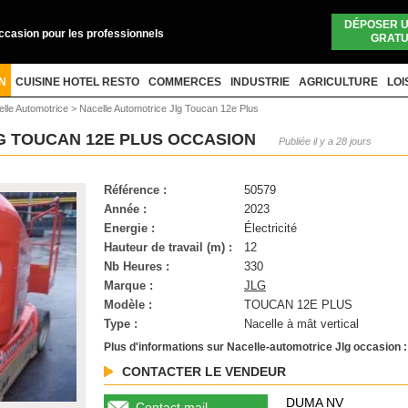
DÉPOSER 
occasion pour les professionnels
GRATU
N
CUISINE HOTEL RESTO
COMMERCES
INDUSTRIE
AGRICULTURE
LOI
lle Automotrice
>
Nacelle Automotrice Jlg Toucan 12e Plus
G TOUCAN 12E PLUS OCCASION
Publiée il y a 28 jours
Référence :
50579
Année :
2023
Energie :
Électricité
Hauteur de travail (m) :
12
Nb Heures :
330
Marque :
JLG
Modèle :
TOUCAN 12E PLUS
Type :
Nacelle à mât vertical
Plus d'informations sur Nacelle-automotrice Jlg occasion :
CONTACTER LE VENDEUR
DUMA NV
Contact mail