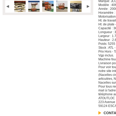
Marque: JL
Modèle : 4
Année : 200
Horamètre :
Motorisation
Ht. de travai
Ht. de plate 
Capacité : 3
Longueur : 
Largeur : 1.
Hauteur : 2.
Poids: 5255
Stock : ATL 
Prix Hors -
Vgp inclus.
Machine four
Livraison po
Pour voir to
notre site i
(Nacelles ci
articulées, 
Nacelles sur
Pour tous re
mail à l'adre
téléphone a
ATOUTLOC
223 Avenue
59124 ESC
CONTA