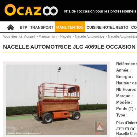
N°1 de l'occasion pour les professionnels
BTP
TRANSPORT
MANUTENTION
CUISINE HOTEL RESTO
CO
Vous êtes ici :
Accueil
>
Manutention
>
Nacelle
>
Nacelle Automotrice
>
Nacelle Automotrice
NACELLE AUTOMOTRICE JLG 4069LE OCCASION
Référence 
Année :
Energie :
Hauteur de 
Nb Heures 
Marque :
Modèle :
Poids (T) :
Type :
Plus d'info
ATOUTLOC vo
Nacelle Cis