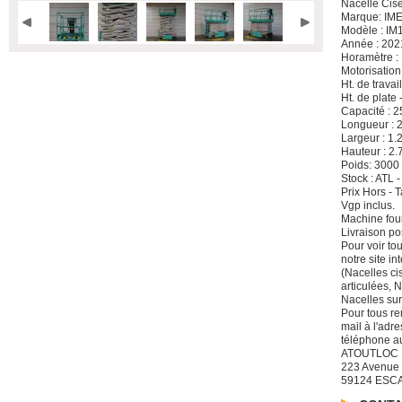
Nacelle Cis
Marque: IM
Modèle : IM
Année : 202
Horamètre :
Motorisation
Ht. de travai
Ht. de plate 
Capacité : 2
Longueur : 
Largeur : 1.
Hauteur : 2.
Poids: 3000
Stock : ATL 
Prix Hors -
Vgp inclus.
Machine four
Livraison po
Pour voir to
notre site i
(Nacelles ci
articulées, 
Nacelles sur
Pour tous re
mail à l'adre
téléphone a
ATOUTLOC
223 Avenue
59124 ESC