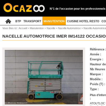
N°1 de l'occasion pour les professionnels
BTP
TRANSPORT
MANUTENTION
CUISINE HOTEL RESTO
CO
Vous êtes ici :
Accueil
>
Manutention
>
Nacelle
>
Nacelle Automotrice
>
Nacelle Automotric
NACELLE AUTOMOTRICE IMER IM14122 OCCASI
Référence 
Année :
Energie :
Hauteur de 
Nb Heures 
Marque :
Modèle :
Poids (T) :
Type :
Plus d'info
:
ATOUTLOC vo