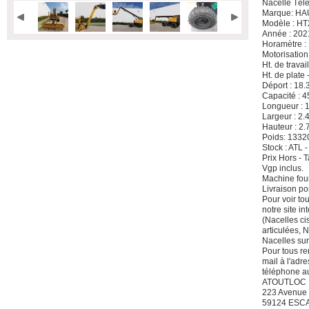
Nacelle Tél
Marque: H
Modèle : H
Année : 202
Horamètre :
Motorisation
Ht. de travai
Ht. de plate 
Déport : 18.
Capacité : 4
Longueur : 
Largeur : 2.
Hauteur : 2.
Poids: 1332
Stock : ATL 
Prix Hors -
Vgp inclus.
Machine four
Livraison po
Pour voir to
notre site i
(Nacelles ci
articulées, 
Nacelles sur
Pour tous re
mail à l'adre
téléphone a
ATOUTLOC
223 Avenue
59124 ESC