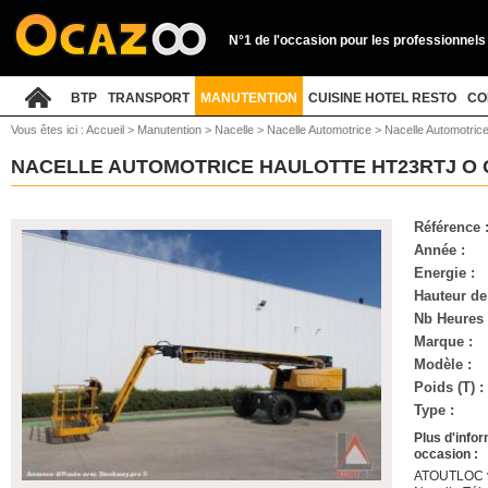
N°1 de l'occasion pour les professionnels
BTP
TRANSPORT
MANUTENTION
CUISINE HOTEL RESTO
CO
Vous êtes ici :
Accueil
>
Manutention
>
Nacelle
>
Nacelle Automotrice
>
Nacelle Automotrice
NACELLE AUTOMOTRICE HAULOTTE HT23RTJ O
Référence 
Année :
Energie :
Hauteur de 
Nb Heures 
Marque :
Modèle :
Poids (T) :
Type :
Plus d'info
occasion :
ATOUTLOC vo