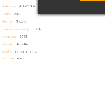
ATL-31992
Référence :
2022
Année :
Gazole
Energie :
20.6
Hauteur de travail (m) :
1095
Nb Heures :
Haulotte
Marque :
HA20RTJ PRO
Modèle :
9.6
Poids (T) :
Nacelle à flèche articulée
Type :
ATOUTLOC vous propose à la vente:
Nacelle Articulée occasion
Marque: HAULOTTE
Modèle : HA20RTJ PRO