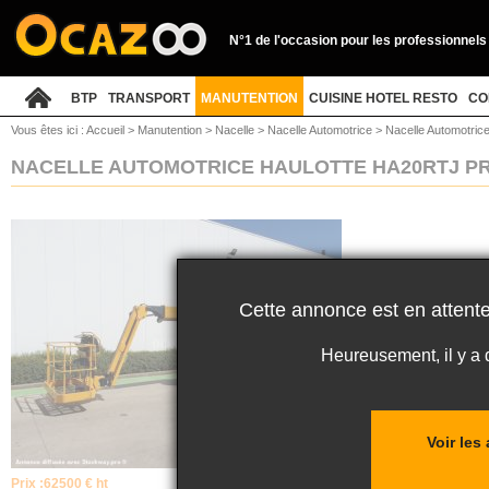
N°1 de l'occasion pour les professionnels
BTP
TRANSPORT
MANUTENTION
CUISINE HOTEL RESTO
CO
Vous êtes ici :
Accueil
>
Manutention
>
Nacelle
>
Nacelle Automotrice
>
Nacelle Automotrice
NACELLE AUTOMOTRICE HAULOTTE HA20RTJ P
Cette annonce est en attente
Heureusement, il y a
Voir les
Prix :
62500 € ht