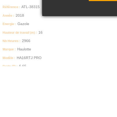
ATL-38315
Référence :
2018
Année :
Gazole
Energie :
16
Hauteur de travail (m) :
2966
Nb Heures :
Haulotte
Marque :
HA16RTJ PRO
Modèle :
6.65
Poids (T) :
Nacelle à flèche articulée
Type :
ATOUTLOC vous propose à la vente:
Nacelle Articulée occasion
Marque: HAULOTTE
Modèle : HA16RTJ PRO