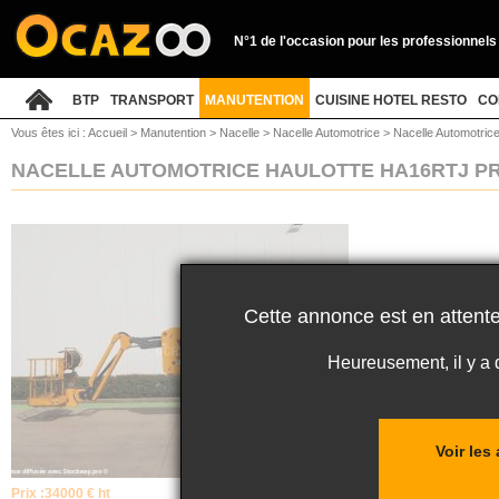
N°1 de l'occasion pour les professionnels
BTP
TRANSPORT
MANUTENTION
CUISINE HOTEL RESTO
CO
Vous êtes ici :
Accueil
>
Manutention
>
Nacelle
>
Nacelle Automotrice
>
Nacelle Automotrice
NACELLE AUTOMOTRICE HAULOTTE HA16RTJ P
Cette annonce est en attente
Heureusement, il y a
Voir les
Prix :
34000 € ht