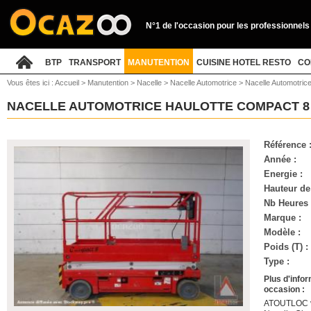
N°1 de l'occasion pour les professionnels
BTP
TRANSPORT
MANUTENTION
CUISINE HOTEL RESTO
CO
Vous êtes ici :
Accueil
>
Manutention
>
Nacelle
>
Nacelle Automotrice
>
Nacelle Automotric
NACELLE AUTOMOTRICE HAULOTTE COMPACT 
Référence 
Année :
Energie :
Hauteur de 
Nb Heures 
Marque :
Modèle :
Poids (T) :
Type :
Plus d'info
occasion :
ATOUTLOC vo