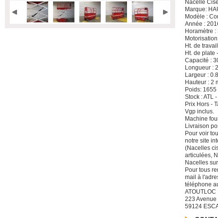
Nacelle Cis
Marque: H
Modèle : Co
Année : 201
Horamètre :
Motorisation
Ht. de travai
Ht. de plate 
Capacité : 3
Longueur : 
Largeur : 0.
Hauteur : 2 
Poids: 1655
Stock : ATL 
Prix Hors -
Vgp inclus.
Machine four
Livraison po
Pour voir to
notre site i
(Nacelles ci
articulées, 
Nacelles sur
Pour tous re
mail à l'adre
téléphone a
ATOUTLOC
223 Avenue
59124 ESC