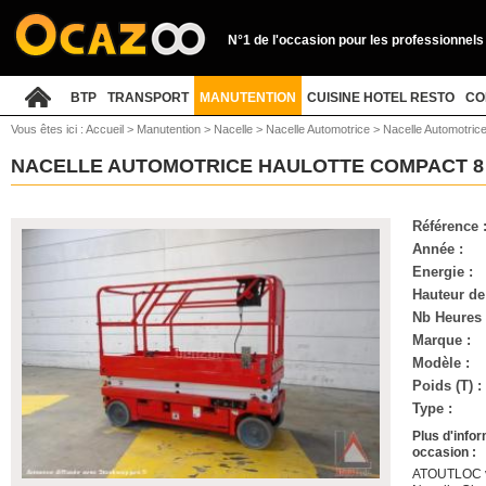
N°1 de l'occasion pour les professionnels
BTP
TRANSPORT
MANUTENTION
CUISINE HOTEL RESTO
CO
Vous êtes ici :
Accueil
>
Manutention
>
Nacelle
>
Nacelle Automotrice
>
Nacelle Automotric
NACELLE AUTOMOTRICE HAULOTTE COMPACT 
Référence 
Année :
Energie :
Hauteur de 
Nb Heures 
Marque :
Modèle :
Poids (T) :
Type :
Plus d'info
occasion :
ATOUTLOC vo