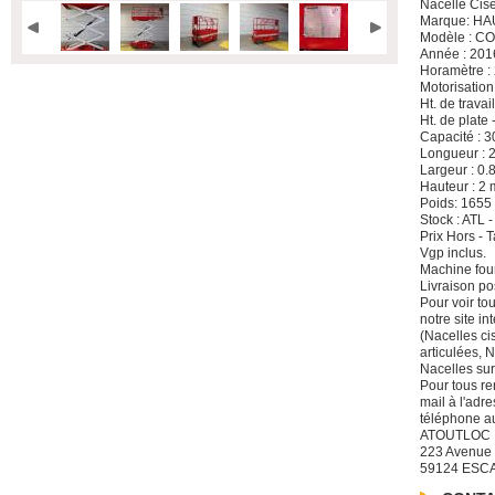
Nacelle Cis
Marque: H
Modèle : C
Année : 201
Horamètre :
Motorisation
Ht. de travai
Ht. de plate 
Capacité : 3
Longueur : 
Largeur : 0.
Hauteur : 2 
Poids: 1655
Stock : ATL 
Prix Hors -
Vgp inclus.
Machine four
Livraison po
Pour voir to
notre site i
(Nacelles ci
articulées, 
Nacelles sur
Pour tous re
mail à l'adre
téléphone a
ATOUTLOC
223 Avenue
59124 ESC