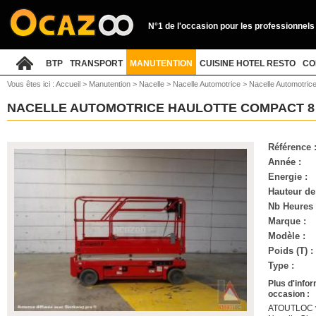
N°1 de l'occasion pour les professionnels
BTP
TRANSPORT
MANUTENTION
CUISINE HOTEL RESTO
CO
Vous êtes ici :
Accueil
>
Manutention
>
Nacelle
>
Nacelle Automotrice
>
Nacelle Automotric
NACELLE AUTOMOTRICE HAULOTTE COMPACT 
Référence 
Année :
Energie :
Hauteur de 
Nb Heures 
Marque :
Modèle :
Poids (T) :
Type :
Plus d'info
occasion :
ATOUTLOC vo