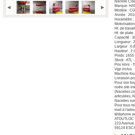
Nacelle Cis
Marque: H
Modèle : C
Année : 201
Horamètre :
Motorisation
Ht. de travai
Ht. de plate 
Capacité : 3
Longueur : 
Largeur : 0.
Hauteur : 2 
Poids: 1655
Stock : ATL 
Prix Hors -
Vgp inclus.
Machine four
Livraison po
Pour voir to
notre site i
(Nacelles ci
articulées, 
Nacelles sur
Pour tous re
mail à l'adre
téléphone a
ATOUTLOC
223 Avenue
59124 ESC