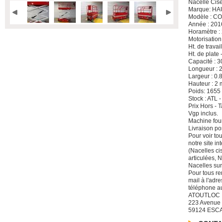
Nacelle Cis
Marque: H
Modèle : C
Année : 201
Horamètre :
Motorisation
Ht. de travai
Ht. de plate 
Capacité : 3
Longueur : 
Largeur : 0.
Hauteur : 2 
Poids: 1655
Stock : ATL 
Prix Hors -
Vgp inclus.
Machine four
Livraison po
Pour voir to
notre site i
(Nacelles ci
articulées, 
Nacelles sur
Pour tous re
mail à l'adre
téléphone a
ATOUTLOC
223 Avenue
59124 ESC