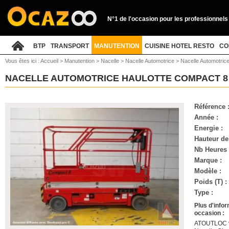
N°1 de l'occasion pour les professionnels
BTP
TRANSPORT
MANUTENTION
CUISINE HOTEL RESTO
CO
Vous êtes ici :
Accueil
>
Manutention
>
Nacelle
>
Nacelle Automotrice
>
Nacelle Automotric
NACELLE AUTOMOTRICE HAULOTTE COMPACT 
Référence 
Année :
Energie :
Hauteur de 
Nb Heures 
Marque :
Modèle :
Poids (T) :
Type :
Plus d'info
occasion :
ATOUTLOC vo