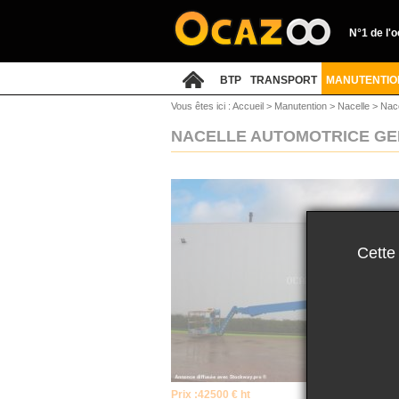
N°1 de l'
BTP
TRANSPORT
MANUTENTIO
Vous êtes ici :
Accueil
>
Manutention
>
Nacelle
>
Nace
NACELLE AUTOMOTRICE GEN
Cette
Prix :
42500 € ht