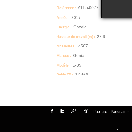
ATL-40077
Référence :
2017
Année :
Gazole
Energie :
27.9
Hauteur de travail (m) :
4507
Nb Heures :
Genie
Marque :
S-85
Modèle :
17.466
Poids (T) :
Nacelle télescopique
Type :
|
Publicité
Partenaires
ATOUTLOC vous propose à la vente:
Nacelle Télescopique occasion
Marque: GENIE
Modèle : S85