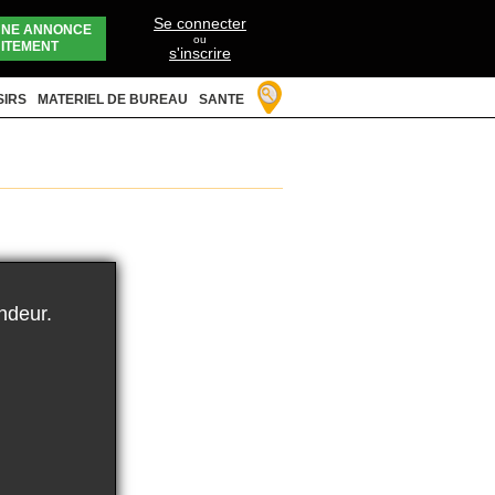
Se connecter
UNE ANNONCE
ou
ITEMENT
s'inscrire
SIRS
MATERIEL DE BUREAU
SANTE
ndeur.