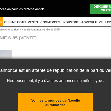
DÉPOSER 
occasion pour les professionnels
GRATU
N
CUISINE HOTEL RESTO
COMMERCES
INDUSTRIE
AGRICULTURE
LOI
lle Automotrice
>
Nacelle Automotrice Genie S-85
IE S-85
(VENTE)
 annonce est en attente de republication de la part du ve
Heureusement, il y a d'autres annonces du même type :
Voir les annonces de Nacelle
automotrice