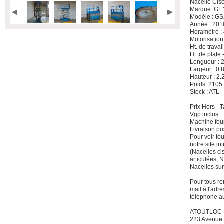
Nacelle Cis
Marque: GE
Modèle : G
Année : 201
Horamètre :
Motorisation
Ht. de travai
Ht. de plate 
Longueur : 
Largeur : 0.
Hauteur : 2.
Poids: 2105
Stock : ATL 
Prix Hors -
Vgp inclus.
Machine four
Livraison po
Pour voir to
notre site i
(Nacelles ci
articulées, 
Nacelles sur
Pour tous re
mail à l'adre
téléphone a
ATOUTLOC
223 Avenue