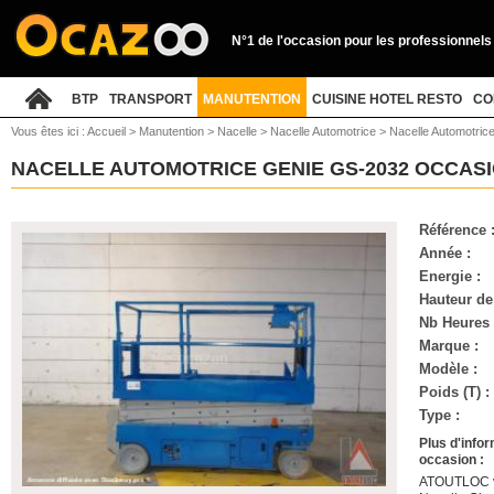
N°1 de l'occasion pour les professionnels
BTP
TRANSPORT
MANUTENTION
CUISINE HOTEL RESTO
CO
Vous êtes ici :
Accueil
>
Manutention
>
Nacelle
>
Nacelle Automotrice
>
Nacelle Automotric
NACELLE AUTOMOTRICE GENIE GS-2032 OCCAS
Référence 
Année :
Energie :
Hauteur de 
Nb Heures 
Marque :
Modèle :
Poids (T) :
Type :
Plus d'info
occasion :
ATOUTLOC vo