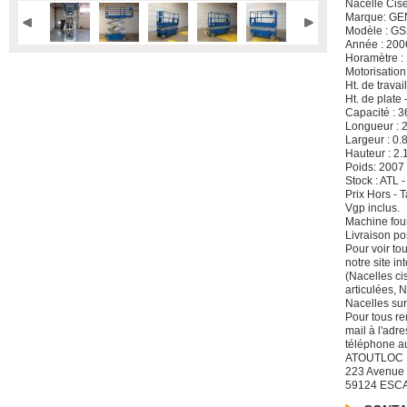
Nacelle Cis
Marque: GE
Modèle : G
Année : 200
Horamètre :
Motorisation
Ht. de travai
Ht. de plate 
Capacité : 3
Longueur : 
Largeur : 0.
Hauteur : 2.
Poids: 2007
Stock : ATL 
Prix Hors -
Vgp inclus.
Machine four
Livraison po
Pour voir to
notre site i
(Nacelles ci
articulées, 
Nacelles sur
Pour tous re
mail à l'adre
téléphone a
ATOUTLOC
223 Avenue
59124 ESC