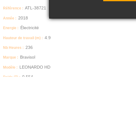
ATL-38721
Référence :
2018
Année :
Électricité
Energie :
4.9
Hauteur de travail (m) :
236
Nb Heures :
Bravisol
Marque :
LEONARDO HD
Modèle :
0.554
Poids (T) :
Nacelle à mât vertical
Type :
ATOUTLOC vous propose à la vente:
Nacelle à mât vertical occasion
Marque: BRAVIISOL
Modèle : LEONARDO HD