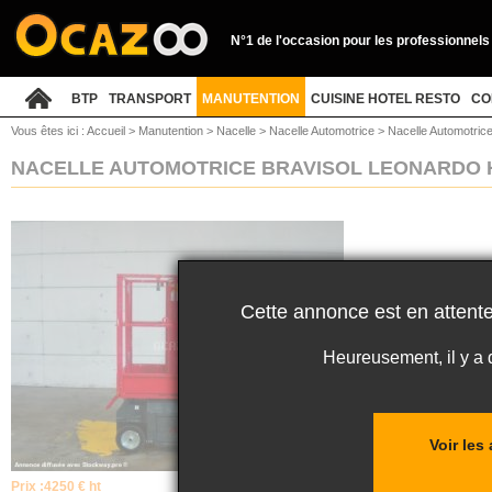
N°1 de l'occasion pour les professionnels
BTP
TRANSPORT
MANUTENTION
CUISINE HOTEL RESTO
CO
Vous êtes ici :
Accueil
>
Manutention
>
Nacelle
>
Nacelle Automotrice
>
Nacelle Automotric
NACELLE AUTOMOTRICE BRAVISOL LEONARDO
Cette annonce est en attente
Heureusement, il y a
Voir les
Prix :
4250 € ht