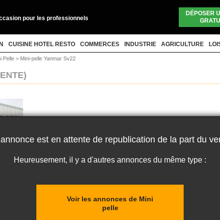
DÉPOSER 
occasion pour les professionnels
GRATU
N
CUISINE HOTEL RESTO
COMMERCES
INDUSTRIE
AGRICULTURE
LOI
i Pelle
>
Mini-pelle Yanmar Sv22
VENTE)
 annonce est en attente de republication de la part du ve
Heureusement, il y a d'autres annonces du même type :
Voir les annonces de Mini
pelle