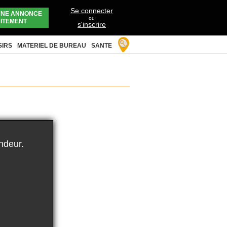
Se connecter
UNE ANNONCE
ou
ITEMENT
s'inscrire
SIRS
MATERIEL DE BUREAU
SANTE
ndeur.