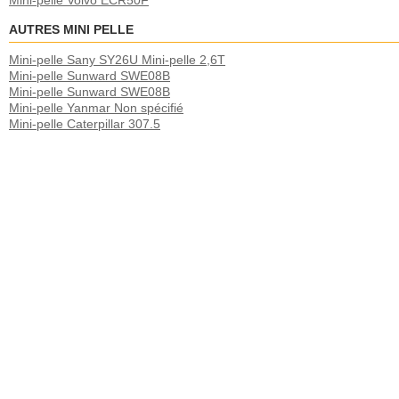
Mini-pelle Volvo ECR50F
AUTRES MINI PELLE
Mini-pelle Sany SY26U Mini-pelle 2,6T
Mini-pelle Sunward SWE08B
Mini-pelle Sunward SWE08B
Mini-pelle Yanmar Non spécifié
Mini-pelle Caterpillar 307.5