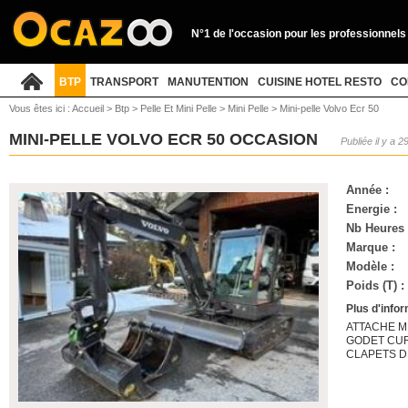
N°1 de l'occasion pour les professionnels
BTP
TRANSPORT
MANUTENTION
CUISINE HOTEL RESTO
CO
Vous êtes ici :
Accueil
>
Btp
>
Pelle Et Mini Pelle
>
Mini Pelle
>
Mini-pelle Volvo Ecr 50
MINI-PELLE VOLVO ECR 50 OCCASION
Publiée il y a 2
Année :
Energie :
Nb Heures 
Marque :
Modèle :
Poids (T) :
Plus d'infor
ATTACHE M
GODET CUR
CLAPETS D