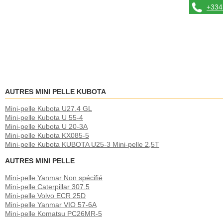
+334 
AUTRES MINI PELLE KUBOTA
Mini-pelle Kubota U27.4 GL
Mini-pelle Kubota U 55-4
Mini-pelle Kubota U 20-3A
Mini-pelle Kubota KX085-5
Mini-pelle Kubota KUBOTA U25-3 Mini-pelle 2,5T
AUTRES MINI PELLE
Mini-pelle Yanmar Non spécifié
Mini-pelle Caterpillar 307.5
Mini-pelle Volvo ECR 25D
Mini-pelle Yanmar VIO 57-6A
Mini-pelle Komatsu PC26MR-5