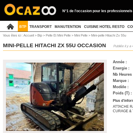
N°1 de l'occasion pour les professionnels
BTP
TRANSPORT
MANUTENTION
CUISINE HOTEL RESTO
CO
Vous êtes ici :
Accueil
>
Btp
>
Pelle Et Mini Pelle
>
Mini Pelle
>
Mini-pelle Hitachi Zx 55u
MINI-PELLE HITACHI ZX 55U OCCASION
Publiée il y a
Année :
Energie :
Nb Heures 
Marque :
Modèle :
Poids (T) :
Plus d'infor
ATTACHE R
CURAGE &