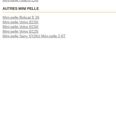
Mini-pelle Hitachi EX8
AUTRES MINI PELLE
Mini-pelle Bobcat E 26
Mini-pelle Volvo EC50
Mini-pelle Volvo EC50
Mini-pelle Volvo EC25
Mini-pelle Sany SY26U Mini-pelle 2,6T